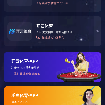
开云在线（中国）官网
产品分类
Product
物料搬运设备
物料堆高设备
高空作业设备
升降平台设备
电动叉车
内燃叉车
智能自动化
环保清洁设备
平台车及牵引车
其他设备
资讯推荐
News