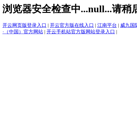
浏览器安全检查中...null...请稍
开云网页版登录入口
|
开云官方版在线入口
|
江南平台
|
威九国
·（中国）官方网站
|
开云手机站官方版网站登录入口
|