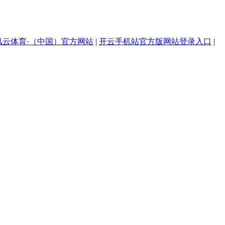
风云体育·（中国）官方网站
|
开云手机站官方版网站登录入口
|