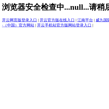
浏览器安全检查中...null...请稍
开云网页版登录入口
|
开云官方版在线入口
|
江南平台
|
威九国
·（中国）官方网站
|
开云手机站官方版网站登录入口
|